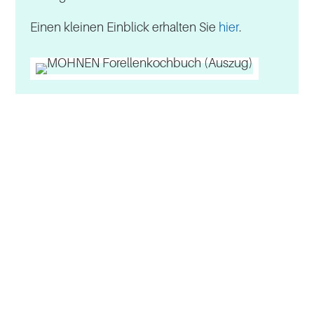
Einen kleinen Einblick erhalten Sie
hier
.
NAVIGATION
KONTAKT
Besatzfische
Mohnen GmbH
Frisch- & Räucherfisch
Elle 19
Fischgeschäfte
52224 Stolberg-Gressenich
Angelparks